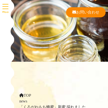
お問い合わせ
TOP
news
「くろがねもち蜂蜜」新蜜 採れました