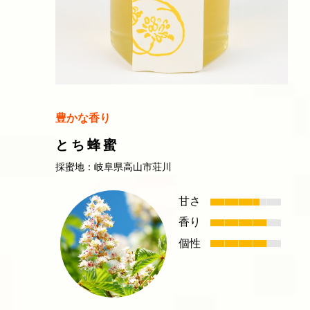
豊かな香り
とち蜂蜜
採蜜地：岐阜県高山市荘川
甘さ
香り
個性