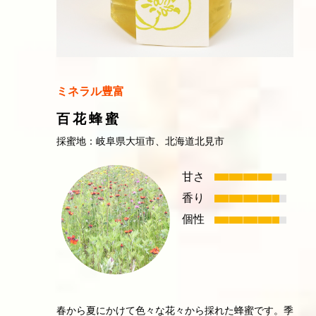
ミネラル豊富
百花蜂蜜
採蜜地：岐阜県大垣市、北海道北見市
甘さ
香り
個性
春から夏にかけて色々な花々から採れた蜂蜜です。季