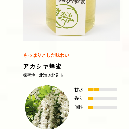
さっぱりとした味わい
アカシヤ蜂蜜
採蜜地：北海道北見市
甘さ
香り
個性