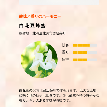
酸味と香りのハーモニー
白花豆蜂蜜
採蜜地：北海道北見市留辺蘂町
甘さ
香り
個性
白花豆の80%は留辺蘂町で作られます。広大な土地
に咲く花の様子は圧巻です。少し酸味を持つ爽やかな
香りとキレのある甘味が特徴です。