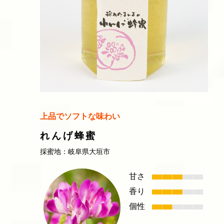
上品でソフトな味わい
れんげ蜂蜜
採蜜地：岐阜県大垣市
甘さ
香り
個性