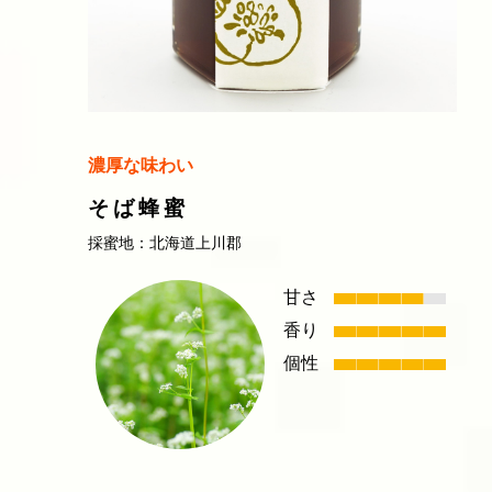
濃厚な味わい
そば蜂蜜
採蜜地：北海道上川郡
甘さ
香り
個性